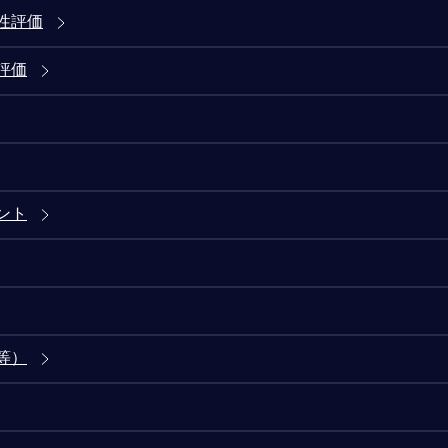
性評価
評価
ント
等）