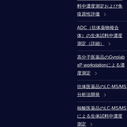
料中濃度測定および免
疫原性評価
ADC（抗体薬物複合
体）の生体試料中濃度
測定（詳細）
高分子医薬品のGyrolab
xP workstationによる濃
度測定
抗体医薬品のLC-MS/MS
分析法開発
核酸医薬品のLC-MS/MS
による生体試料中濃度
測定