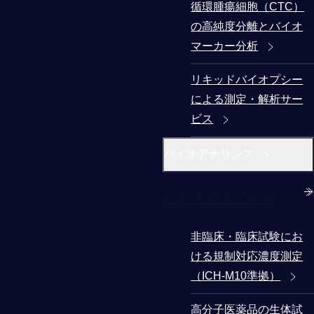
循環腫瘍細胞（CTC）
の高純度分離とバイオ
マーカー分析
リキッドバイオプシー
による測定・解析サー
ビス
バイオアナリシス
バイオアナリシス
非臨床・臨床試験にお
ける規制対応濃度測定
（ICH-M10準拠）
高分子医薬品の生体試