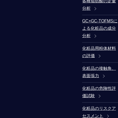
各種脂肪酸の定量
分析
GC×GC-TOFMSに
よる化粧品の成分
分析
化粧品用粉体材料
の評価
化粧品の接触角、
表面張力
化粧品の危険性評
価試験
化粧品のリスクア
セスメント