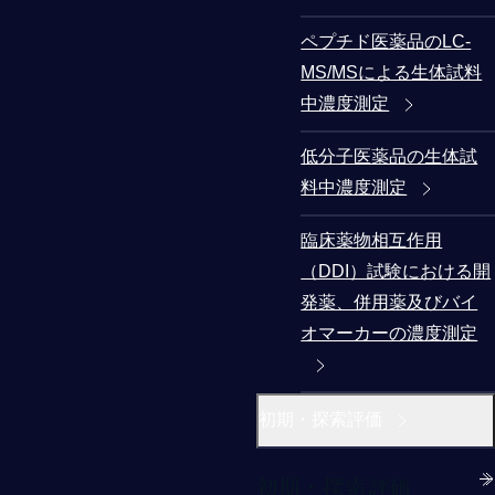
ペプチド医薬品のLC-
MS/MSによる生体試料
中濃度測定
低分子医薬品の生体試
料中濃度測定
臨床薬物相互作用
（DDI）試験における開
発薬、併用薬及びバイ
オマーカーの濃度測定
初期・探索評価
初期・探索評価