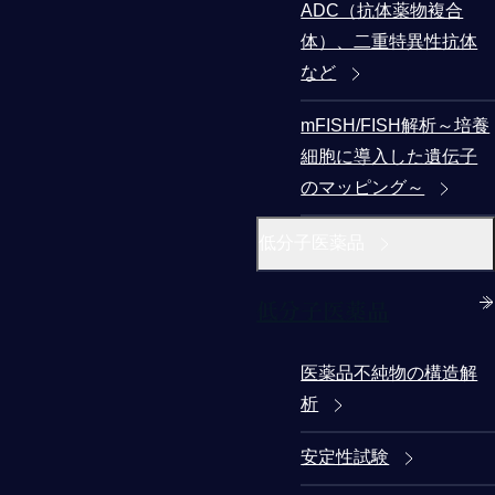
ADC（抗体薬物複合
体）、二重特異性抗体
など
mFISH/FISH解析～培養
細胞に導入した遺伝子
のマッピング～
低分子医薬品
低分子医薬品
医薬品不純物の構造解
析
安定性試験