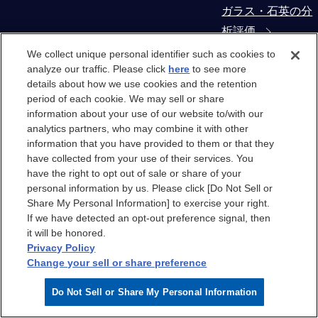
ガラス・石英の分
析評価
We collect unique personal identifier such as cookies to
コンタミネーショ
analyze our traffic. Please click
here
to see more
details about how we use cookies and the retention
ン・異物解析
period of each cookie. We may sell or share
information about your use of our website to/with our
製造装置部材から
analytics partners, who may combine it with other
の抽出物・溶出物
information that you have provided to them or that they
have collected from your use of their services. You
評価
have the right to opt out of sale or share of your
personal information by us. Please click [Do Not Sell or
クリーンルーム
Share My Personal Information] to exercise your right.
If we have detected an opt-out preference signal, then
it will be honored.
クリーンルーム
Privacy Policy
Change your sell or share preference
クリーンルームエ
Do Not Sell or Share My Personal Information
アのケミカル汚染
分析