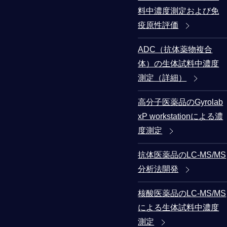
料中濃度測定および免
疫原性評価
ADC（抗体薬物複合
体）の生体試料中濃度
測定（詳細）
高分子医薬品のGyrolab
xP workstationによる濃
度測定
抗体医薬品のLC-MS/MS
分析法開発
核酸医薬品のLC-MS/MS
による生体試料中濃度
測定