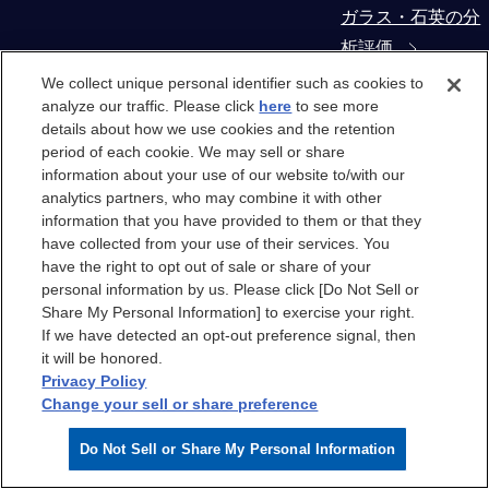
ガラス・石英の分
析評価
We collect unique personal identifier such as cookies to
コンタミネーショ
analyze our traffic. Please click
here
to see more
details about how we use cookies and the retention
ン・異物解析
period of each cookie. We may sell or share
information about your use of our website to/with our
製造装置部材から
analytics partners, who may combine it with other
の抽出物・溶出物
information that you have provided to them or that they
have collected from your use of their services. You
評価
have the right to opt out of sale or share of your
personal information by us. Please click [Do Not Sell or
クリーンルーム
Share My Personal Information] to exercise your right.
If we have detected an opt-out preference signal, then
it will be honored.
クリーンルーム
Privacy Policy
Change your sell or share preference
クリーンルームエ
Do Not Sell or Share My Personal Information
アのケミカル汚染
分析