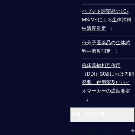
ペプチド医薬品のLC-
MS/MSによる生体試料
中濃度測定
低分子医薬品の生体試
料中濃度測定
臨床薬物相互作用
（DDI）試験における開
発薬、併用薬及びバイ
オマーカーの濃度測定
初期・探索評価
初期・探索評価