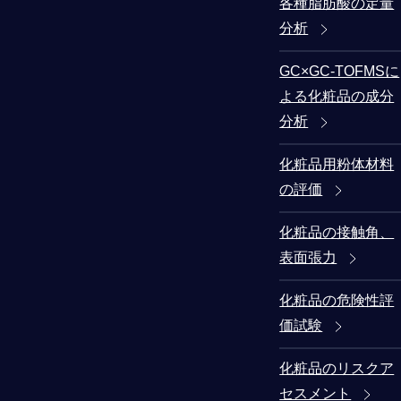
各種脂肪酸の定量
分析
GC×GC-TOFMSに
よる化粧品の成分
分析
化粧品用粉体材料
の評価
化粧品の接触角、
表面張力
化粧品の危険性評
価試験
化粧品のリスクア
セスメント