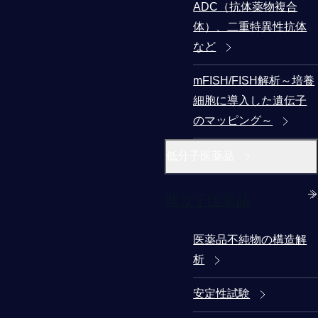
ADC（抗体薬物複合
体）、二重特異性抗体
など
mFISH/FISH解析～培養
細胞に導入した遺伝子
のマッピング～
低分子医薬品
低分子医薬品
医薬品不純物の構造解
析
安定性試験