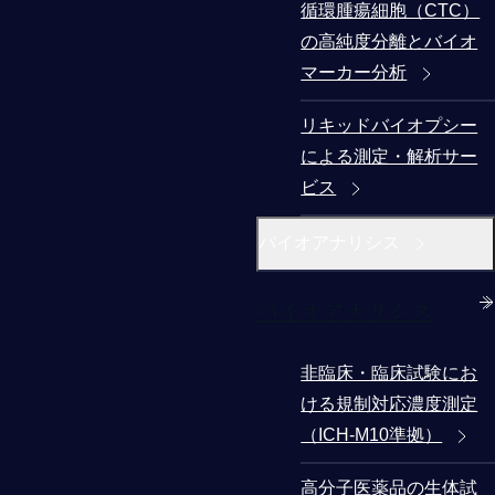
循環腫瘍細胞（CTC）
の高純度分離とバイオ
マーカー分析
リキッドバイオプシー
による測定・解析サー
ビス
バイオアナリシス
バイオアナリシス
非臨床・臨床試験にお
ける規制対応濃度測定
（ICH-M10準拠）
高分子医薬品の生体試