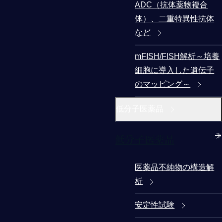
ADC（抗体薬物複合
体）、二重特異性抗体
など
mFISH/FISH解析～培養
細胞に導入した遺伝子
のマッピング～
低分子医薬品
低分子医薬品
医薬品不純物の構造解
析
安定性試験