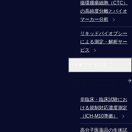
循環腫瘍細胞（CTC）
の高純度分離とバイオ
マーカー分析
リキッドバイオプシー
による測定・解析サー
ビス
バイオアナリシス
バイオアナリシス
非臨床・臨床試験にお
ける規制対応濃度測定
（ICH-M10準拠）
高分子医薬品の生体試