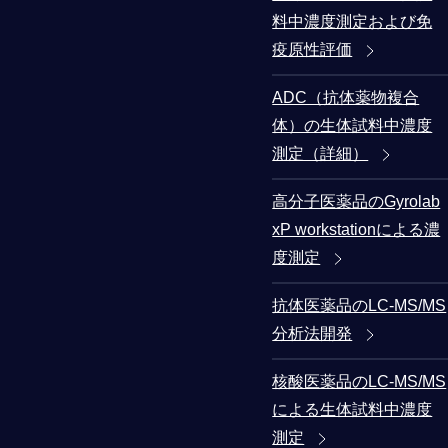
料中濃度測定および免
疫原性評価
ADC（抗体薬物複合
体）の生体試料中濃度
測定（詳細）
高分子医薬品のGyrolab
xP workstationによる濃
度測定
抗体医薬品のLC-MS/MS
分析法開発
核酸医薬品のLC-MS/MS
による生体試料中濃度
測定