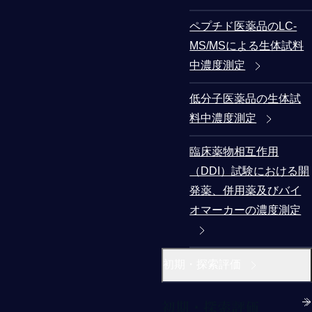
ペプチド医薬品のLC-
MS/MSによる生体試料
中濃度測定
低分子医薬品の生体試
料中濃度測定
臨床薬物相互作用
（DDI）試験における開
発薬、併用薬及びバイ
オマーカーの濃度測定
初期・探索評価
初期・探索評価