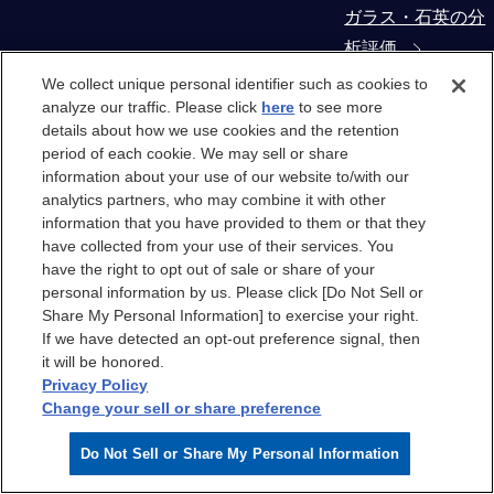
ガラス・石英の分
析評価
We collect unique personal identifier such as cookies to
コンタミネーショ
analyze our traffic. Please click
here
to see more
details about how we use cookies and the retention
ン・異物解析
period of each cookie. We may sell or share
information about your use of our website to/with our
製造装置部材から
analytics partners, who may combine it with other
の抽出物・溶出物
information that you have provided to them or that they
have collected from your use of their services. You
評価
have the right to opt out of sale or share of your
personal information by us. Please click [Do Not Sell or
クリーンルーム
Share My Personal Information] to exercise your right.
If we have detected an opt-out preference signal, then
it will be honored.
クリーンルーム
Privacy Policy
Change your sell or share preference
クリーンルームエ
Do Not Sell or Share My Personal Information
アのケミカル汚染
分析