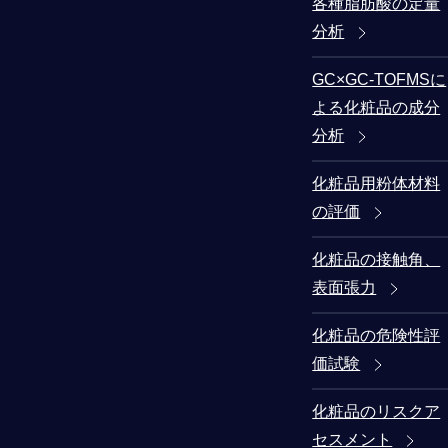
各種脂肪酸の定量
分析
GC×GC-TOFMSに
よる化粧品の成分
分析
化粧品用粉体材料
の評価
化粧品の接触角、
表面張力
化粧品の危険性評
価試験
化粧品のリスクア
セスメント