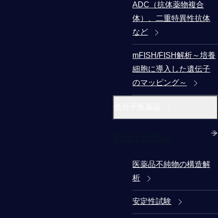
ADC（抗体薬物複合
体）、二重特異性抗体
など
mFISH/FISH解析～培養
細胞に導入した遺伝子
のマッピング～
低分子医薬品
低分子医薬品
医薬品不純物の構造解
析
安定性試験