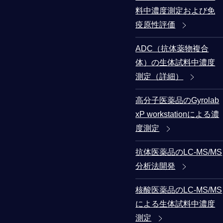
料中濃度測定および免
疫原性評価
ADC（抗体薬物複合
体）の生体試料中濃度
測定（詳細）
高分子医薬品のGyrolab
xP workstationによる濃
度測定
抗体医薬品のLC-MS/MS
分析法開発
核酸医薬品のLC-MS/MS
による生体試料中濃度
測定