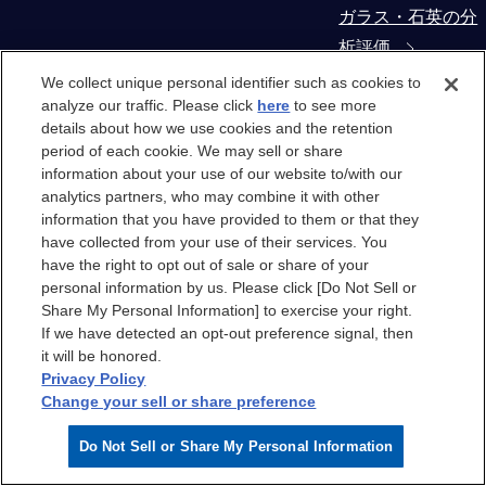
ガラス・石英の分
析評価
We collect unique personal identifier such as cookies to
コンタミネーショ
analyze our traffic. Please click
here
to see more
details about how we use cookies and the retention
ン・異物解析
period of each cookie. We may sell or share
information about your use of our website to/with our
製造装置部材から
analytics partners, who may combine it with other
の抽出物・溶出物
information that you have provided to them or that they
have collected from your use of their services. You
評価
have the right to opt out of sale or share of your
personal information by us. Please click [Do Not Sell or
クリーンルーム
Share My Personal Information] to exercise your right.
If we have detected an opt-out preference signal, then
it will be honored.
クリーンルーム
Privacy Policy
Change your sell or share preference
クリーンルームエ
Do Not Sell or Share My Personal Information
アのケミカル汚染
分析