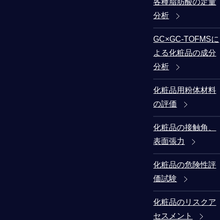
各種脂肪酸の定量
分析
GC×GC-TOFMSに
よる化粧品の成分
分析
化粧品用粉体材料
の評価
化粧品の接触角、
表面張力
化粧品の危険性評
価試験
化粧品のリスクア
セスメント