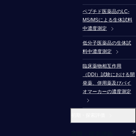
ペプチド医薬品のLC-
MS/MSによる生体試料
中濃度測定
低分子医薬品の生体試
料中濃度測定
臨床薬物相互作用
（DDI）試験における開
発薬、併用薬及びバイ
オマーカーの濃度測定
初期・探索評価
初期・探索評価