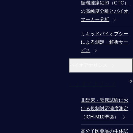
循環腫瘍細胞（CTC）
の高純度分離とバイオ
マーカー分析
リキッドバイオプシー
による測定・解析サー
ビス
バイオアナリシス
バイオアナリシス
非臨床・臨床試験にお
ける規制対応濃度測定
（ICH-M10準拠）
高分子医薬品の生体試