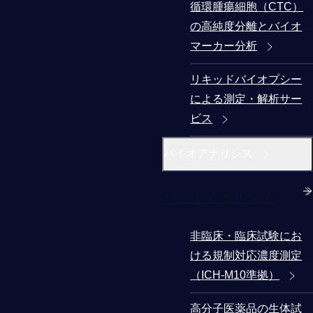
循環腫瘍細胞（CTC）
の高純度分離とバイオ
マーカー分析
リキッドバイオプシー
による測定・解析サー
ビス
バイオアナリシス
バイオアナリシス
非臨床・臨床試験にお
ける規制対応濃度測定
（ICH-M10準拠）
高分子医薬品の生体試