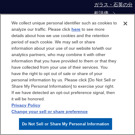
ガラス・石英の分
析評価
We collect unique personal identifier such as cookies to
コンタミネーショ
analyze our traffic. Please click
here
to see more
details about how we use cookies and the retention
ン・異物解析
period of each cookie. We may sell or share
information about your use of our website to/with our
製造装置部材から
analytics partners, who may combine it with other
の抽出物・溶出物
information that you have provided to them or that they
have collected from your use of their services. You
評価
have the right to opt out of sale or share of your
personal information by us. Please click [Do Not Sell or
クリーンルーム
Share My Personal Information] to exercise your right.
If we have detected an opt-out preference signal, then
it will be honored.
クリーンルーム
Privacy Policy
Change your sell or share preference
クリーンルームエ
Do Not Sell or Share My Personal Information
アのケミカル汚染
分析