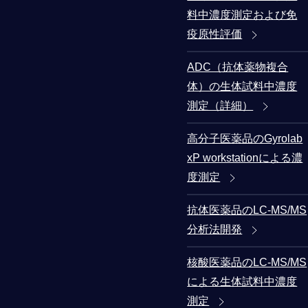
料中濃度測定および免
疫原性評価
ADC（抗体薬物複合
体）の生体試料中濃度
測定（詳細）
高分子医薬品のGyrolab
xP workstationによる濃
度測定
抗体医薬品のLC-MS/MS
分析法開発
核酸医薬品のLC-MS/MS
による生体試料中濃度
測定