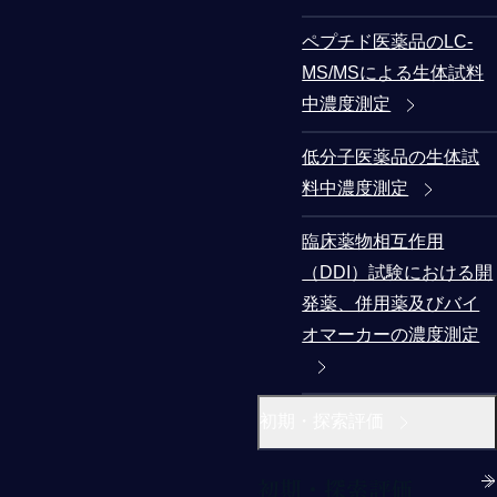
ペプチド医薬品のLC-
MS/MSによる生体試料
中濃度測定
低分子医薬品の生体試
料中濃度測定
臨床薬物相互作用
（DDI）試験における開
発薬、併用薬及びバイ
オマーカーの濃度測定
初期・探索評価
初期・探索評価