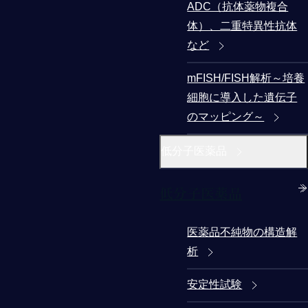
ADC（抗体薬物複合
体）、二重特異性抗体
など
mFISH/FISH解析～培養
細胞に導入した遺伝子
のマッピング～
低分子医薬品
低分子医薬品
医薬品不純物の構造解
析
安定性試験