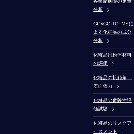
各種脂肪酸の定量
分析
GC×GC-TOFMSに
よる化粧品の成分
分析
化粧品用粉体材料
の評価
化粧品の接触角、
表面張力
化粧品の危険性評
価試験
化粧品のリスクア
セスメント