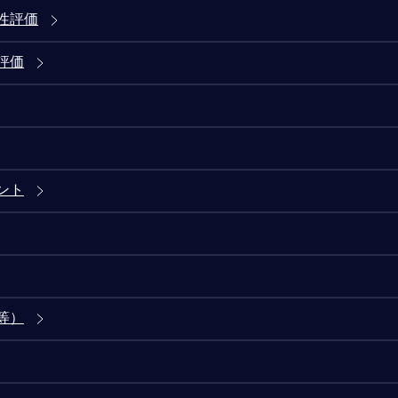
性評価
評価
ント
等）