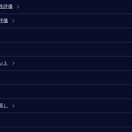
性評価
評価
ント
等）