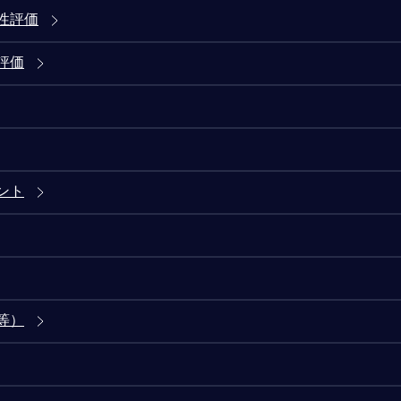
性評価
評価
ント
等）