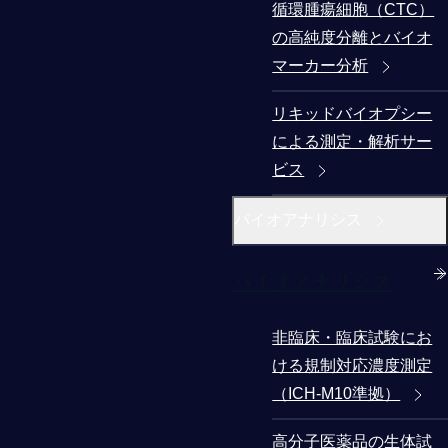
循環腫瘍細胞（CTC）
の高純度分離とバイオ
マーカー分析
リキッドバイオプシー
による測定・解析サー
ビス
バイオアナリシス
バイオアナリシス
非臨床・臨床試験にお
ける規制対応濃度測定
（ICH-M10準拠）
高分子医薬品の生体試