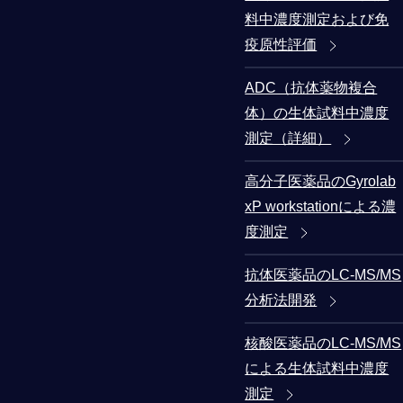
料中濃度測定および免
疫原性評価
ADC（抗体薬物複合
体）の生体試料中濃度
測定（詳細）
高分子医薬品のGyrolab
xP workstationによる濃
度測定
抗体医薬品のLC-MS/MS
分析法開発
核酸医薬品のLC-MS/MS
による生体試料中濃度
測定