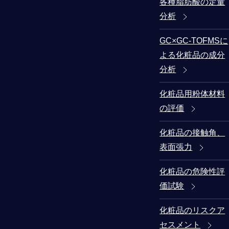
各種脂肪酸の定量
分析
GC×GC-TOFMSに
よる化粧品の成分
分析
化粧品用粉体材料
の評価
化粧品の接触角、
表面張力
化粧品の危険性評
価試験
化粧品のリスクア
セスメント