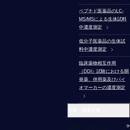
ペプチド医薬品のLC-
MS/MSによる生体試料
中濃度測定
低分子医薬品の生体試
料中濃度測定
臨床薬物相互作用
（DDI）試験における開
発薬、併用薬及びバイ
オマーカーの濃度測定
初期・探索評価
初期・探索評価