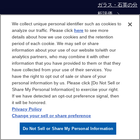
ガラス・石英の分
析評価
We collect unique personal identifier such as cookies to
コンタミネーショ
analyze our traffic. Please click
here
to see more
details about how we use cookies and the retention
ン・異物解析
period of each cookie. We may sell or share
information about your use of our website to/with our
製造装置部材から
analytics partners, who may combine it with other
の抽出物・溶出物
information that you have provided to them or that they
have collected from your use of their services. You
評価
have the right to opt out of sale or share of your
personal information by us. Please click [Do Not Sell or
クリーンルーム
Share My Personal Information] to exercise your right.
If we have detected an opt-out preference signal, then
it will be honored.
クリーンルーム
Privacy Policy
Change your sell or share preference
クリーンルームエ
Do Not Sell or Share My Personal Information
アのケミカル汚染
分析