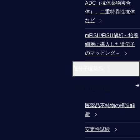
ADC（抗体薬物複合
体）、二重特異性抗体
など
mFISH/FISH解析～培養
細胞に導入した遺伝子
のマッピング～
低分子医薬品
低分子医薬品
医薬品不純物の構造解
析
安定性試験