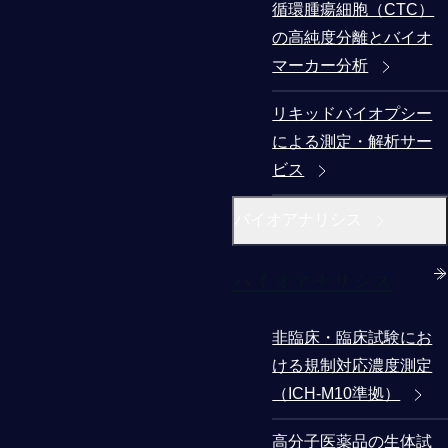
循環腫瘍細胞（CTC）
の高純度分離とバイオ
マーカー分析
リキッドバイオプシー
による測定・解析サー
ビス
バイオアナリシス
バイオアナリシス
非臨床・臨床試験にお
ける規制対応濃度測定
（ICH-M10準拠）
高分子医薬品の生体試