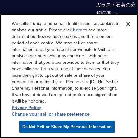
ガラス・石英の分
析評価
We collect unique personal identifier such as cookies to
コンタミネーショ
analyze our traffic. Please click
here
to see more
details about how we use cookies and the retention
ン・異物解析
period of each cookie. We may sell or share
information about your use of our website to/with our
製造装置部材から
analytics partners, who may combine it with other
の抽出物・溶出物
information that you have provided to them or that they
have collected from your use of their services. You
評価
have the right to opt out of sale or share of your
personal information by us. Please click [Do Not Sell or
クリーンルーム
Share My Personal Information] to exercise your right.
If we have detected an opt-out preference signal, then
it will be honored.
クリーンルーム
Privacy Policy
Change your sell or share preference
クリーンルームエ
Do Not Sell or Share My Personal Information
アのケミカル汚染
分析