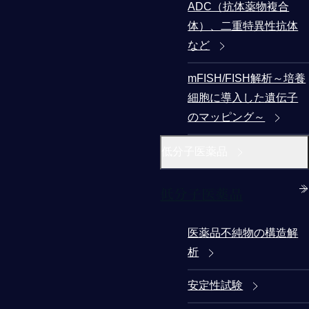
ADC（抗体薬物複合
体）、二重特異性抗体
など
mFISH/FISH解析～培養
細胞に導入した遺伝子
のマッピング～
低分子医薬品
低分子医薬品
医薬品不純物の構造解
析
安定性試験