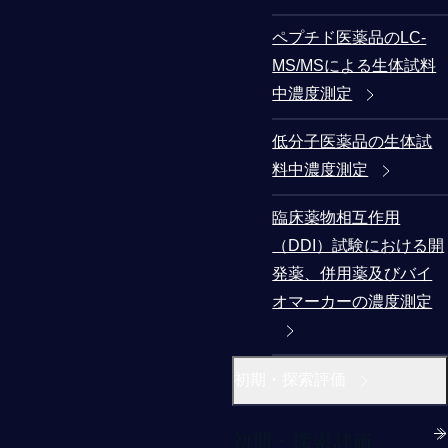
ペプチド医薬品のLC-
MS/MSによる生体試料
中濃度測定
低分子医薬品の生体試
料中濃度測定
臨床薬物相互作用
（DDI）試験における開
発薬、併用薬及びバイ
オマーカーの濃度測定
初期・探索評価
初期・探索評価