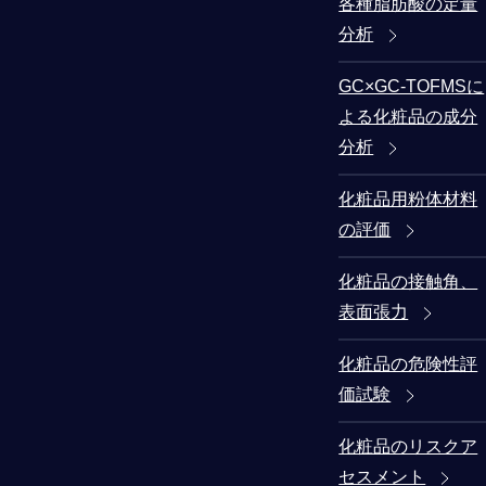
各種脂肪酸の定量
分析
GC×GC-TOFMSに
よる化粧品の成分
分析
化粧品用粉体材料
の評価
化粧品の接触角、
表面張力
化粧品の危険性評
価試験
化粧品のリスクア
セスメント