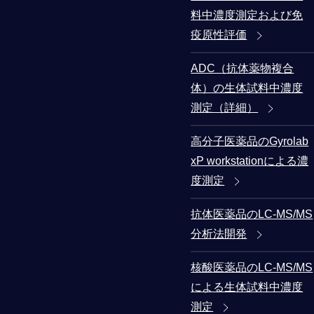
料中濃度測定および免
疫原性評価
ADC（抗体薬物複合
体）の生体試料中濃度
測定（詳細）
高分子医薬品のGyrolab
xP workstationによる濃
度測定
抗体医薬品のLC-MS/MS
分析法開発
核酸医薬品のLC-MS/MS
による生体試料中濃度
測定