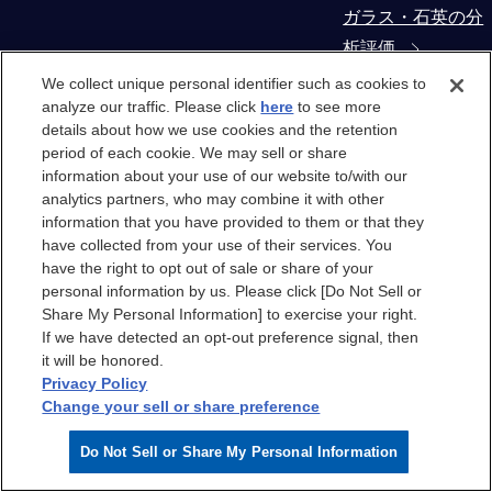
ガラス・石英の分
析評価
We collect unique personal identifier such as cookies to
コンタミネーショ
analyze our traffic. Please click
here
to see more
details about how we use cookies and the retention
ン・異物解析
period of each cookie. We may sell or share
information about your use of our website to/with our
製造装置部材から
analytics partners, who may combine it with other
の抽出物・溶出物
information that you have provided to them or that they
have collected from your use of their services. You
評価
have the right to opt out of sale or share of your
personal information by us. Please click [Do Not Sell or
クリーンルーム
Share My Personal Information] to exercise your right.
If we have detected an opt-out preference signal, then
it will be honored.
クリーンルーム
Privacy Policy
Change your sell or share preference
クリーンルームエ
Do Not Sell or Share My Personal Information
アのケミカル汚染
分析