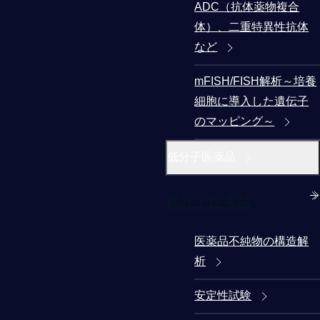
ADC（抗体薬物複合
体）、二重特異性抗体
など
mFISH/FISH解析～培養
細胞に導入した遺伝子
のマッピング～
低分子医薬品
低分子医薬品
医薬品不純物の構造解
析
安定性試験