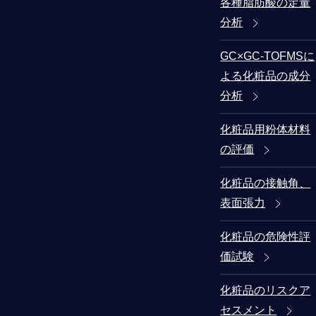
各種脂肪酸の定量
分析
GC×GC-TOFMSに
よる化粧品の成分
分析
化粧品用粉体材料
の評価
化粧品の接触角、
表面張力
化粧品の危険性評
価試験
化粧品のリスクア
セスメント