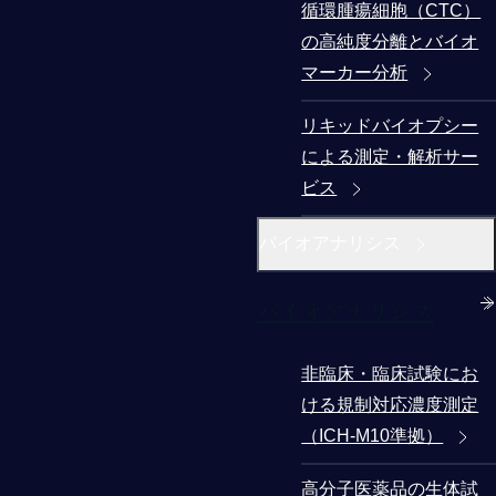
循環腫瘍細胞（CTC）
の高純度分離とバイオ
マーカー分析
リキッドバイオプシー
による測定・解析サー
ビス
バイオアナリシス
バイオアナリシス
非臨床・臨床試験にお
ける規制対応濃度測定
（ICH-M10準拠）
高分子医薬品の生体試