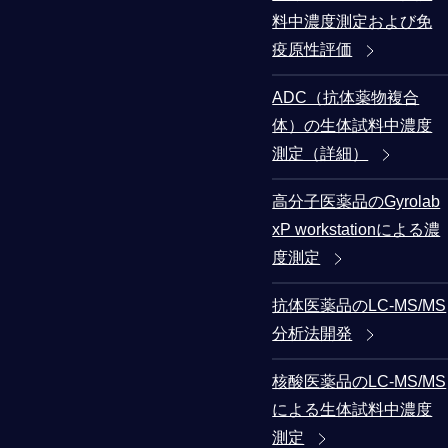
料中濃度測定および免
疫原性評価
ADC（抗体薬物複合
体）の生体試料中濃度
測定（詳細）
高分子医薬品のGyrolab
xP workstationによる濃
度測定
抗体医薬品のLC-MS/MS
分析法開発
核酸医薬品のLC-MS/MS
による生体試料中濃度
測定