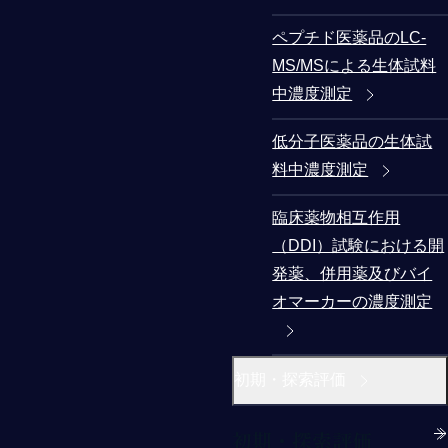
ペプチド医薬品のLC-
MS/MSによる生体試料
中濃度測定
低分子医薬品の生体試
料中濃度測定
臨床薬物相互作用
（DDI）試験における開
発薬、併用薬及びバイ
オマーカーの濃度測定
初期・探索評価
初期・探索評価