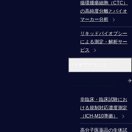
循環腫瘍細胞（CTC）
の高純度分離とバイオ
マーカー分析
リキッドバイオプシー
による測定・解析サー
ビス
バイオアナリシス
バイオアナリシス
非臨床・臨床試験にお
ける規制対応濃度測定
（ICH-M10準拠）
高分子医薬品の生体試