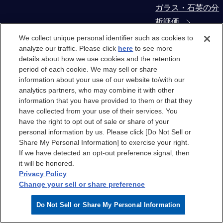
ガラス・石英の分
析評価
We collect unique personal identifier such as cookies to
コンタミネーショ
analyze our traffic. Please click
here
to see more
details about how we use cookies and the retention
ン・異物解析
period of each cookie. We may sell or share
information about your use of our website to/with our
製造装置部材から
analytics partners, who may combine it with other
の抽出物・溶出物
information that you have provided to them or that they
have collected from your use of their services. You
評価
have the right to opt out of sale or share of your
personal information by us. Please click [Do Not Sell or
クリーンルーム
Share My Personal Information] to exercise your right.
If we have detected an opt-out preference signal, then
it will be honored.
クリーンルーム
Privacy Policy
Change your sell or share preference
クリーンルームエ
Do Not Sell or Share My Personal Information
アのケミカル汚染
分析