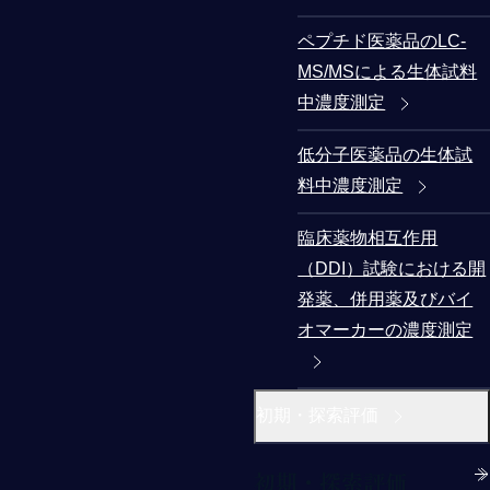
ペプチド医薬品のLC-
MS/MSによる生体試料
中濃度測定
低分子医薬品の生体試
料中濃度測定
臨床薬物相互作用
（DDI）試験における開
発薬、併用薬及びバイ
オマーカーの濃度測定
初期・探索評価
初期・探索評価