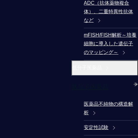
ADC（抗体薬物複合
体）、二重特異性抗体
など
mFISH/FISH解析～培養
細胞に導入した遺伝子
のマッピング～
低分子医薬品
低分子医薬品
医薬品不純物の構造解
析
安定性試験