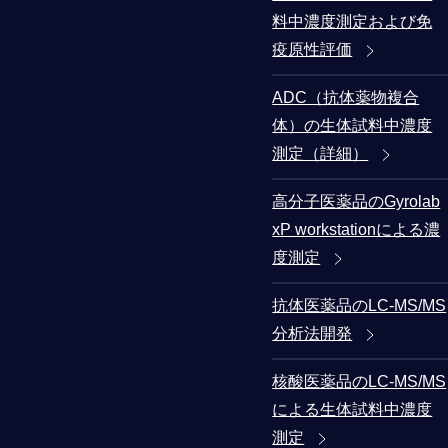
料中濃度測定および免
疫原性評価
ADC（抗体薬物複合
体）の生体試料中濃度
測定（詳細）
高分子医薬品のGyrolab
xP workstationによる濃
度測定
抗体医薬品のLC-MS/MS
分析法開発
核酸医薬品のLC-MS/MS
による生体試料中濃度
測定