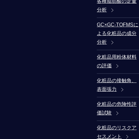
各種脂肪酸の定量
分析
GC×GC-TOFMSに
よる化粧品の成分
分析
化粧品用粉体材料
の評価
化粧品の接触角、
表面張力
化粧品の危険性評
価試験
化粧品のリスクア
セスメント