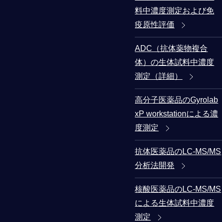
料中濃度測定および免
疫原性評価
ADC（抗体薬物複合
体）の生体試料中濃度
測定（詳細）
高分子医薬品のGyrolab
xP workstationによる濃
度測定
抗体医薬品のLC-MS/MS
分析法開発
核酸医薬品のLC-MS/MS
による生体試料中濃度
測定