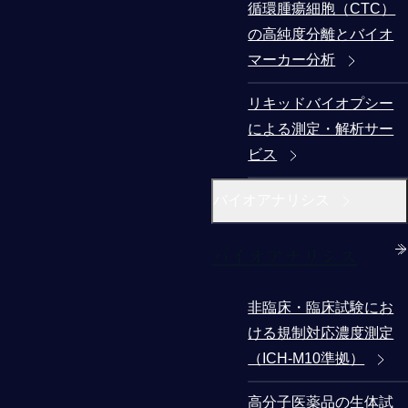
循環腫瘍細胞（CTC）
の高純度分離とバイオ
マーカー分析
リキッドバイオプシー
による測定・解析サー
ビス
バイオアナリシス
バイオアナリシス
非臨床・臨床試験にお
ける規制対応濃度測定
（ICH-M10準拠）
高分子医薬品の生体試