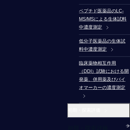
ペプチド医薬品のLC-
MS/MSによる生体試料
中濃度測定
低分子医薬品の生体試
料中濃度測定
臨床薬物相互作用
（DDI）試験における開
発薬、併用薬及びバイ
オマーカーの濃度測定
初期・探索評価
初期・探索評価