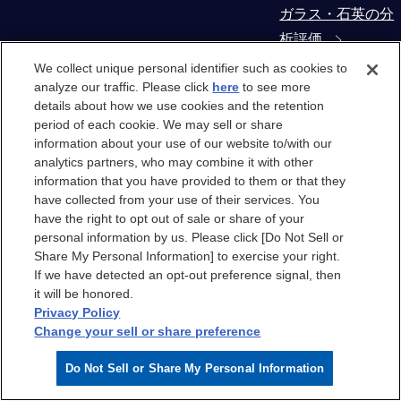
ガラス・石英の分
析評価
We collect unique personal identifier such as cookies to
コンタミネーショ
analyze our traffic. Please click
here
to see more
details about how we use cookies and the retention
ン・異物解析
period of each cookie. We may sell or share
information about your use of our website to/with our
製造装置部材から
analytics partners, who may combine it with other
の抽出物・溶出物
information that you have provided to them or that they
have collected from your use of their services. You
評価
have the right to opt out of sale or share of your
personal information by us. Please click [Do Not Sell or
クリーンルーム
Share My Personal Information] to exercise your right.
If we have detected an opt-out preference signal, then
it will be honored.
クリーンルーム
Privacy Policy
Change your sell or share preference
クリーンルームエ
Do Not Sell or Share My Personal Information
アのケミカル汚染
分析