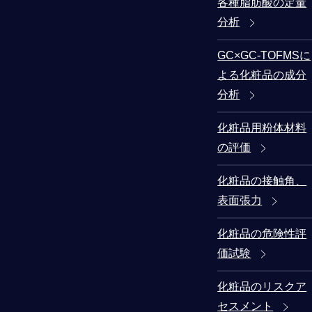
各種脂肪酸の定量
分析
GC×GC-TOFMSに
よる化粧品の成分
分析
化粧品用粉体材料
の評価
化粧品の接触角、
表面張力
化粧品の危険性評
価試験
化粧品のリスクア
セスメント