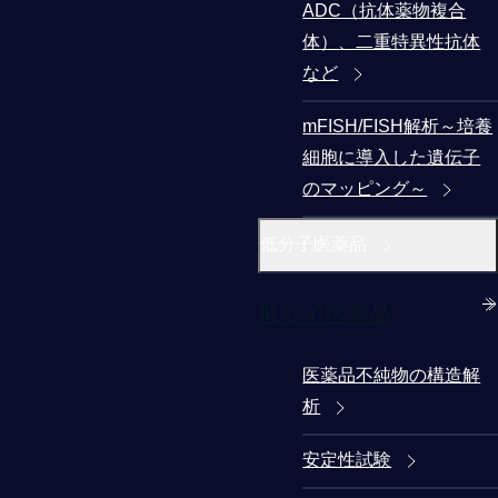
ADC（抗体薬物複合
体）、二重特異性抗体
など
mFISH/FISH解析～培養
細胞に導入した遺伝子
のマッピング～
低分子医薬品
低分子医薬品
医薬品不純物の構造解
析
安定性試験