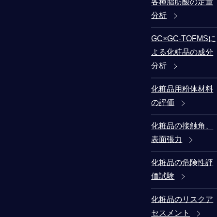
各種脂肪酸の定量
分析
GC×GC-TOFMSに
よる化粧品の成分
分析
化粧品用粉体材料
の評価
化粧品の接触角、
表面張力
化粧品の危険性評
価試験
化粧品のリスクア
セスメント