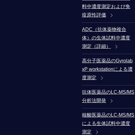
料中濃度測定および免
疫原性評価
ADC（抗体薬物複合
体）の生体試料中濃度
測定（詳細）
高分子医薬品のGyrolab
xP workstationによる濃
度測定
抗体医薬品のLC-MS/MS
分析法開発
核酸医薬品のLC-MS/MS
による生体試料中濃度
測定