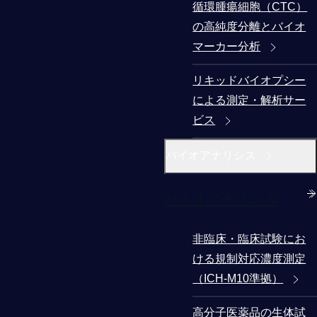
循環腫瘍細胞（CTC）
の高純度分離とバイオ
マーカー分析
リキッドバイオプシー
による測定・解析サー
ビス
バイオアナリシス
バイオアナリシス
非臨床・臨床試験にお
ける規制対応濃度測定
（ICH-M10準拠）
高分子医薬品の生体試