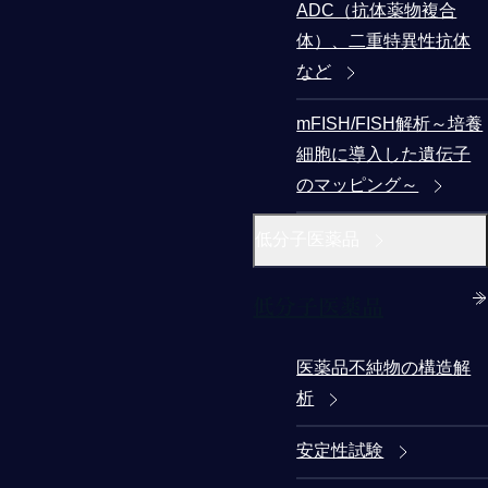
ADC（抗体薬物複合
体）、二重特異性抗体
など
mFISH/FISH解析～培養
細胞に導入した遺伝子
のマッピング～
低分子医薬品
低分子医薬品
医薬品不純物の構造解
析
安定性試験