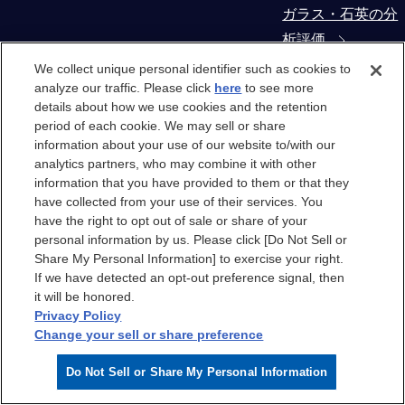
ガラス・石英の分
析評価
We collect unique personal identifier such as cookies to
コンタミネーショ
analyze our traffic. Please click
here
to see more
details about how we use cookies and the retention
ン・異物解析
period of each cookie. We may sell or share
information about your use of our website to/with our
製造装置部材から
analytics partners, who may combine it with other
の抽出物・溶出物
information that you have provided to them or that they
have collected from your use of their services. You
評価
have the right to opt out of sale or share of your
personal information by us. Please click [Do Not Sell or
クリーンルーム
Share My Personal Information] to exercise your right.
If we have detected an opt-out preference signal, then
it will be honored.
クリーンルーム
Privacy Policy
Change your sell or share preference
クリーンルームエ
Do Not Sell or Share My Personal Information
アのケミカル汚染
分析