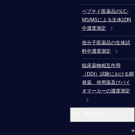
ペプチド医薬品のLC-
MS/MSによる生体試料
中濃度測定
低分子医薬品の生体試
料中濃度測定
臨床薬物相互作用
（DDI）試験における開
発薬、併用薬及びバイ
オマーカーの濃度測定
初期・探索評価
初期・探索評価