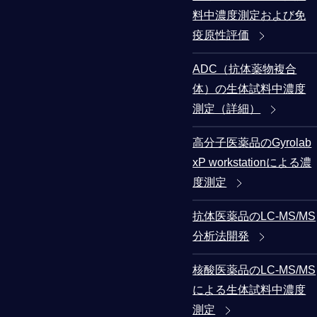
料中濃度測定および免
疫原性評価
ADC（抗体薬物複合
体）の生体試料中濃度
測定（詳細）
高分子医薬品のGyrolab
xP workstationによる濃
度測定
抗体医薬品のLC-MS/MS
分析法開発
核酸医薬品のLC-MS/MS
による生体試料中濃度
測定