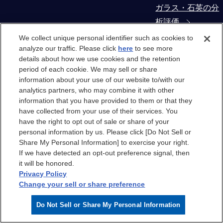
ガラス・石英の分
析評価
We collect unique personal identifier such as cookies to
コンタミネーショ
analyze our traffic. Please click
here
to see more
details about how we use cookies and the retention
ン・異物解析
period of each cookie. We may sell or share
information about your use of our website to/with our
製造装置部材から
analytics partners, who may combine it with other
の抽出物・溶出物
information that you have provided to them or that they
have collected from your use of their services. You
評価
have the right to opt out of sale or share of your
personal information by us. Please click [Do Not Sell or
クリーンルーム
Share My Personal Information] to exercise your right.
If we have detected an opt-out preference signal, then
it will be honored.
クリーンルーム
Privacy Policy
Change your sell or share preference
クリーンルームエ
Do Not Sell or Share My Personal Information
アのケミカル汚染
分析