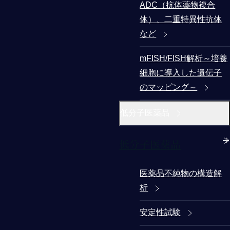
ADC（抗体薬物複合
体）、二重特異性抗体
など
mFISH/FISH解析～培養
細胞に導入した遺伝子
のマッピング～
低分子医薬品
低分子医薬品
医薬品不純物の構造解
析
安定性試験