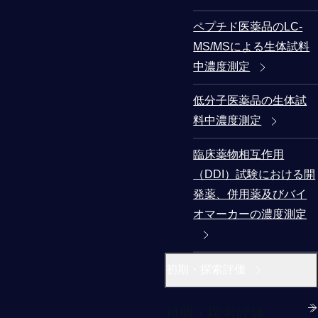
ペプチド医薬品のLC-
MS/MSによる生体試料
中濃度測定
低分子医薬品の生体試
料中濃度測定
臨床薬物相互作用
（DDI）試験における開
発薬、併用薬及びバイ
オマーカーの濃度測定
初期・探索評価
初期・探索評価