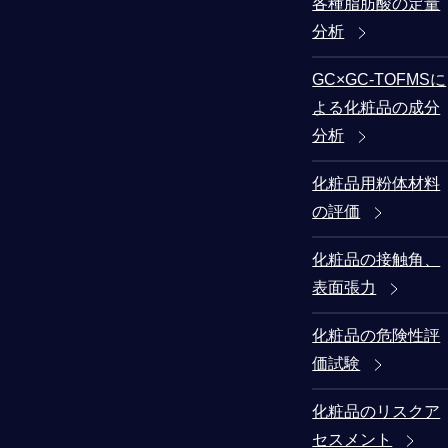
各種脂肪酸の定量
分析
GC×GC-TOFMSに
よる化粧品の成分
分析
化粧品用粉体材料
の評価
化粧品の接触角、
表面張力
化粧品の危険性評
価試験
化粧品のリスクア
セスメント