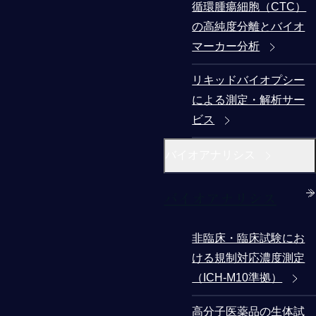
循環腫瘍細胞（CTC）
の高純度分離とバイオ
マーカー分析
リキッドバイオプシー
による測定・解析サー
ビス
バイオアナリシス
バイオアナリシス
非臨床・臨床試験にお
ける規制対応濃度測定
（ICH-M10準拠）
高分子医薬品の生体試