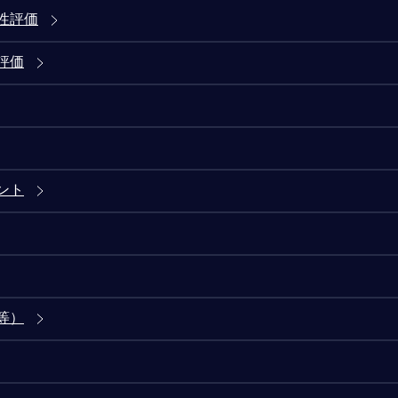
性評価
評価
ント
等）