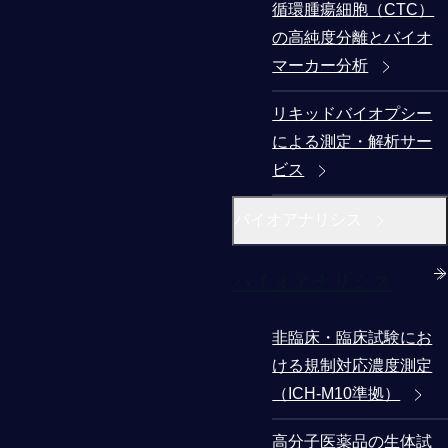
循環腫瘍細胞（CTC）
の高純度分離とバイオ
マーカー分析
リキッドバイオプシー
による測定・解析サー
ビス
バイオアナリシス
バイオアナリシス
非臨床・臨床試験にお
ける規制対応濃度測定
（ICH-M10準拠）
高分子医薬品の生体試