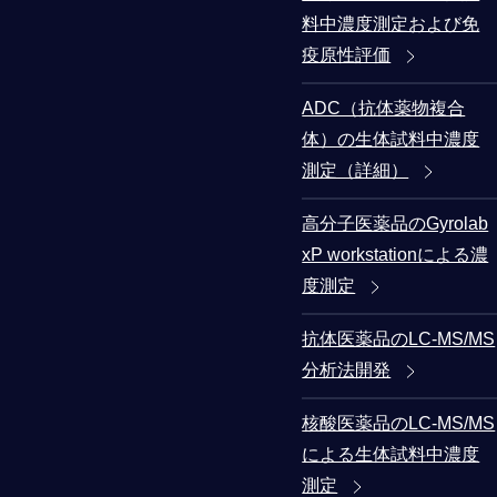
料中濃度測定および免
疫原性評価
ADC（抗体薬物複合
体）の生体試料中濃度
測定（詳細）
高分子医薬品のGyrolab
xP workstationによる濃
度測定
抗体医薬品のLC-MS/MS
分析法開発
核酸医薬品のLC-MS/MS
による生体試料中濃度
測定