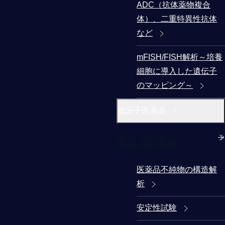
ADC（抗体薬物複合
体）、二重特異性抗体
など
mFISH/FISH解析～培養
細胞に導入した遺伝子
のマッピング～
低分子医薬品
低分子医薬品
医薬品不純物の構造解
析
安定性試験