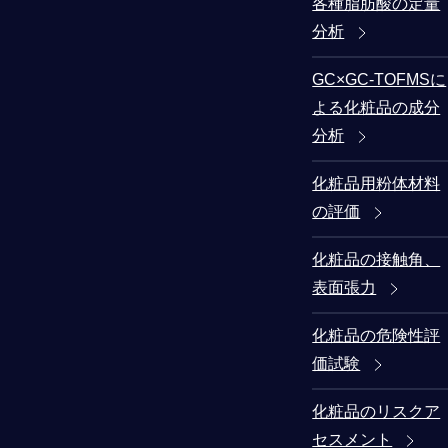
各種脂肪酸の定量
分析
GC×GC-TOFMSに
よる化粧品の成分
分析
化粧品用粉体材料
の評価
化粧品の接触角、
表面張力
化粧品の危険性評
価試験
化粧品のリスクア
セスメント