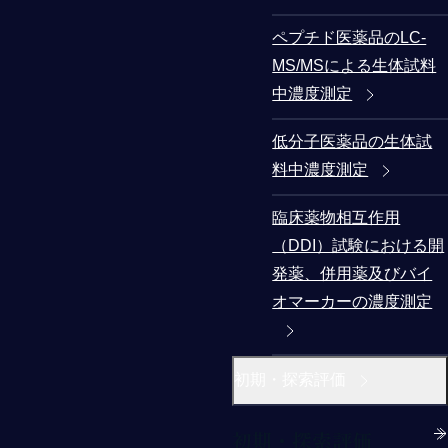
ペプチド医薬品のLC-
MS/MSによる生体試料
中濃度測定
低分子医薬品の生体試
料中濃度測定
臨床薬物相互作用
（DDI）試験における開
発薬、併用薬及びバイ
オマーカーの濃度測定
初期・探索評価
初期・探索評価