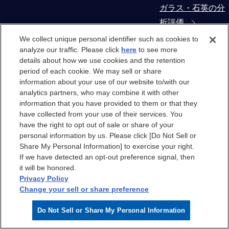
ガラス・石英の分
析評価
We collect unique personal identifier such as cookies to
コンタミネーショ
analyze our traffic. Please click
here
to see more
details about how we use cookies and the retention
ン・異物解析
period of each cookie. We may sell or share
information about your use of our website to/with our
製造装置部材から
analytics partners, who may combine it with other
の抽出物・溶出物
information that you have provided to them or that they
have collected from your use of their services. You
評価
have the right to opt out of sale or share of your
personal information by us. Please click [Do Not Sell or
クリーンルーム
Share My Personal Information] to exercise your right.
If we have detected an opt-out preference signal, then
it will be honored.
クリーンルーム
Privacy Policy
Change your sell or share preference
クリーンルームエ
Do Not Sell or Share My Personal Information
アのケミカル汚染
分析