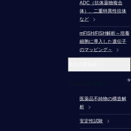
ADC（抗体薬物複合
体）、二重特異性抗体
など
mFISH/FISH解析～培養
細胞に導入した遺伝子
のマッピング～
低分子医薬品
低分子医薬品
医薬品不純物の構造解
析
安定性試験