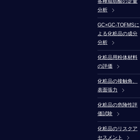
各種脂肪酸の定量
分析
GC×GC-TOFMSに
よる化粧品の成分
分析
化粧品用粉体材料
の評価
化粧品の接触角、
表面張力
化粧品の危険性評
価試験
化粧品のリスクア
セスメント