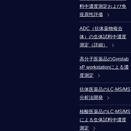
料中濃度測定および免
疫原性評価
ADC（抗体薬物複合
体）の生体試料中濃度
測定（詳細）
高分子医薬品のGyrolab
xP workstationによる濃
度測定
抗体医薬品のLC-MS/MS
分析法開発
核酸医薬品のLC-MS/MS
による生体試料中濃度
測定