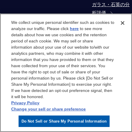
ガラス・石英の分
析評価
We collect unique personal identifier such as cookies to
コンタミネーショ
analyze our traffic. Please click
here
to see more
details about how we use cookies and the retention
ン・異物解析
period of each cookie. We may sell or share
information about your use of our website to/with our
製造装置部材から
analytics partners, who may combine it with other
の抽出物・溶出物
information that you have provided to them or that they
have collected from your use of their services. You
評価
have the right to opt out of sale or share of your
personal information by us. Please click [Do Not Sell or
クリーンルーム
Share My Personal Information] to exercise your right.
If we have detected an opt-out preference signal, then
it will be honored.
クリーンルーム
Privacy Policy
Change your sell or share preference
クリーンルームエ
Do Not Sell or Share My Personal Information
アのケミカル汚染
分析