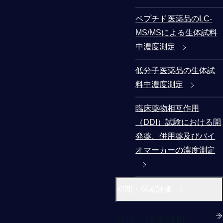
ペプチド医薬品のLC-
MS/MSによる生体試料
中濃度測定
低分子医薬品の生体試
料中濃度測定
臨床薬物相互作用
（DDI）試験における開
発薬、併用薬及びバイ
オマーカーの濃度測定
初期・探索評価
初期・探索評価