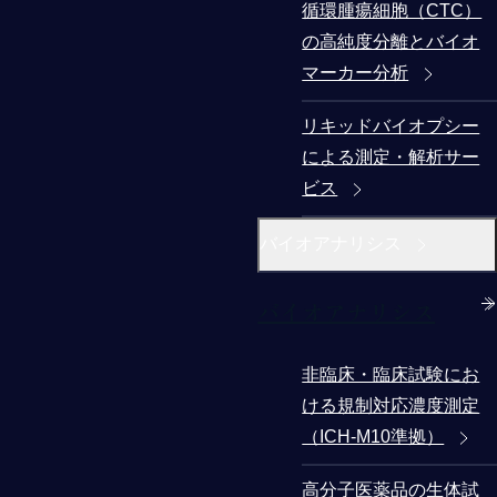
循環腫瘍細胞（CTC）
の高純度分離とバイオ
マーカー分析
リキッドバイオプシー
による測定・解析サー
ビス
バイオアナリシス
バイオアナリシス
非臨床・臨床試験にお
ける規制対応濃度測定
（ICH-M10準拠）
高分子医薬品の生体試