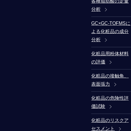
各種脂肪酸の定量
分析
GC×GC-TOFMSに
よる化粧品の成分
分析
化粧品用粉体材料
の評価
化粧品の接触角、
表面張力
化粧品の危険性評
価試験
化粧品のリスクア
セスメント