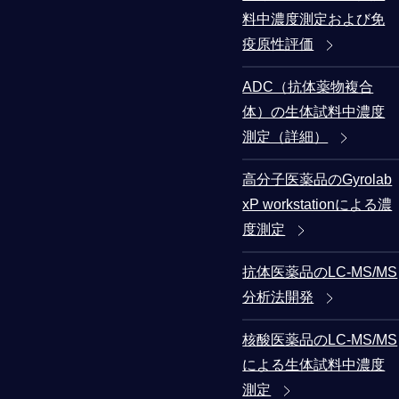
料中濃度測定および免
疫原性評価
ADC（抗体薬物複合
体）の生体試料中濃度
測定（詳細）
高分子医薬品のGyrolab
xP workstationによる濃
度測定
抗体医薬品のLC-MS/MS
分析法開発
核酸医薬品のLC-MS/MS
による生体試料中濃度
測定