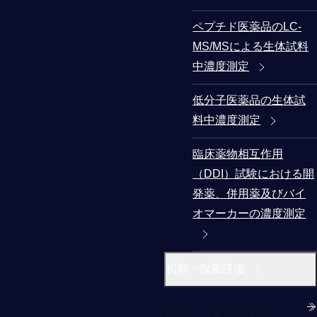
ペプチド医薬品のLC-
MS/MSによる生体試料
中濃度測定
低分子医薬品の生体試
料中濃度測定
臨床薬物相互作用
（DDI）試験における開
発薬、併用薬及びバイ
オマーカーの濃度測定
初期・探索評価
初期・探索評価