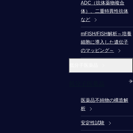
ADC（抗体薬物複合
体）、二重特異性抗体
など
mFISH/FISH解析～培養
細胞に導入した遺伝子
のマッピング～
低分子医薬品
低分子医薬品
医薬品不純物の構造解
析
安定性試験