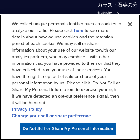
ガラス・石英の分
析評価
We collect unique personal identifier such as cookies to
コンタミネーショ
analyze our traffic. Please click
here
to see more
details about how we use cookies and the retention
ン・異物解析
period of each cookie. We may sell or share
information about your use of our website to/with our
製造装置部材から
analytics partners, who may combine it with other
の抽出物・溶出物
information that you have provided to them or that they
have collected from your use of their services. You
評価
have the right to opt out of sale or share of your
personal information by us. Please click [Do Not Sell or
クリーンルーム
Share My Personal Information] to exercise your right.
If we have detected an opt-out preference signal, then
it will be honored.
クリーンルーム
Privacy Policy
Change your sell or share preference
クリーンルームエ
Do Not Sell or Share My Personal Information
アのケミカル汚染
分析