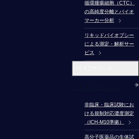
循環腫瘍細胞（CTC）
の高純度分離とバイオ
マーカー分析
リキッドバイオプシー
による測定・解析サー
ビス
バイオアナリシス
バイオアナリシス
非臨床・臨床試験にお
ける規制対応濃度測定
（ICH-M10準拠）
高分子医薬品の生体試