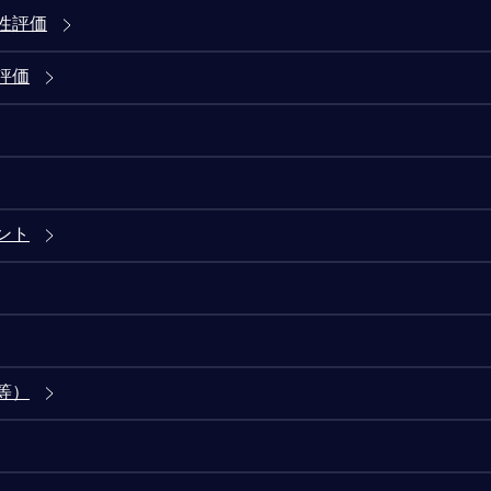
性評価
評価
ント
等）