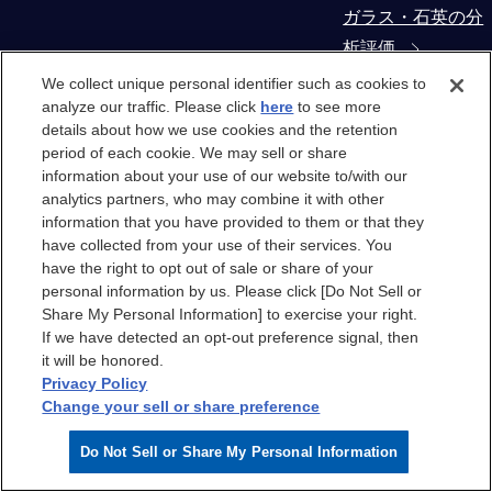
ガラス・石英の分
析評価
We collect unique personal identifier such as cookies to
コンタミネーショ
analyze our traffic. Please click
here
to see more
details about how we use cookies and the retention
ン・異物解析
period of each cookie. We may sell or share
information about your use of our website to/with our
製造装置部材から
analytics partners, who may combine it with other
の抽出物・溶出物
information that you have provided to them or that they
have collected from your use of their services. You
評価
have the right to opt out of sale or share of your
personal information by us. Please click [Do Not Sell or
クリーンルーム
Share My Personal Information] to exercise your right.
If we have detected an opt-out preference signal, then
it will be honored.
クリーンルーム
Privacy Policy
Change your sell or share preference
クリーンルームエ
Do Not Sell or Share My Personal Information
アのケミカル汚染
分析