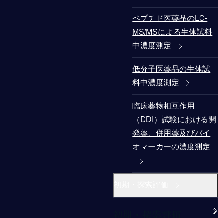
ペプチド医薬品のLC-
MS/MSによる生体試料
中濃度測定
低分子医薬品の生体試
料中濃度測定
臨床薬物相互作用
（DDI）試験における開
発薬、併用薬及びバイ
オマーカーの濃度測定
初期・探索評価
初期・探索評価