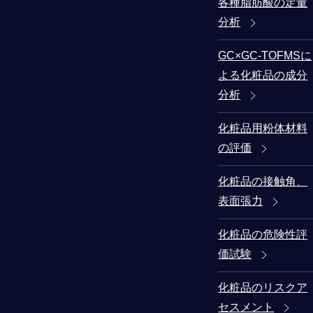
各種脂肪酸の定量
分析
GC×GC-TOFMSに
よる化粧品の成分
分析
化粧品用粉体材料
の評価
化粧品の接触角、
表面張力
化粧品の危険性評
価試験
化粧品のリスクア
セスメント