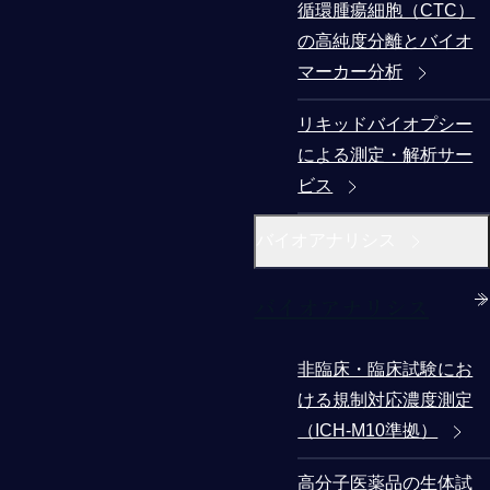
循環腫瘍細胞（CTC）
の高純度分離とバイオ
マーカー分析
リキッドバイオプシー
による測定・解析サー
ビス
バイオアナリシス
バイオアナリシス
非臨床・臨床試験にお
ける規制対応濃度測定
（ICH-M10準拠）
高分子医薬品の生体試