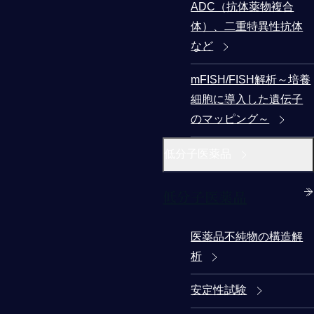
ADC（抗体薬物複合
体）、二重特異性抗体
など
mFISH/FISH解析～培養
細胞に導入した遺伝子
のマッピング～
低分子医薬品
低分子医薬品
医薬品不純物の構造解
析
安定性試験