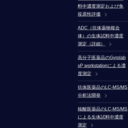
料中濃度測定および免
疫原性評価
ADC（抗体薬物複合
体）の生体試料中濃度
測定（詳細）
高分子医薬品のGyrolab
xP workstationによる濃
度測定
抗体医薬品のLC-MS/MS
分析法開発
核酸医薬品のLC-MS/MS
による生体試料中濃度
測定