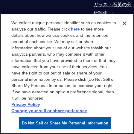
ガラス・石英の分
析評価
We collect unique personal identifier such as cookies to
コンタミネーショ
analyze our traffic. Please click
here
to see more
details about how we use cookies and the retention
ン・異物解析
period of each cookie. We may sell or share
information about your use of our website to/with our
製造装置部材から
analytics partners, who may combine it with other
の抽出物・溶出物
information that you have provided to them or that they
have collected from your use of their services. You
評価
have the right to opt out of sale or share of your
personal information by us. Please click [Do Not Sell or
クリーンルーム
Share My Personal Information] to exercise your right.
If we have detected an opt-out preference signal, then
it will be honored.
クリーンルーム
Privacy Policy
Change your sell or share preference
クリーンルームエ
Do Not Sell or Share My Personal Information
アのケミカル汚染
分析