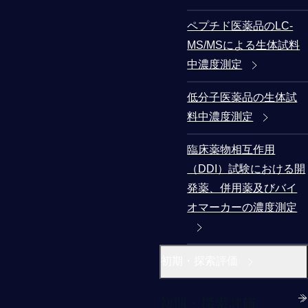
ペプチド医薬品のLC-
MS/MSによる生体試料
中濃度測定
低分子医薬品の生体試
料中濃度測定
臨床薬物相互作用
（DDI）試験における開
発薬、併用薬及びバイ
オマーカーの濃度測定
初期・探索評価
初期・探索評価