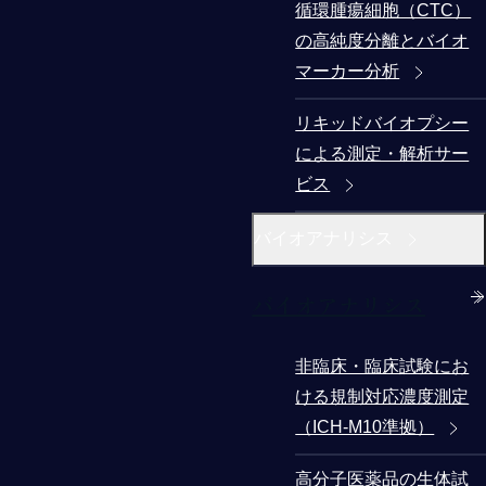
循環腫瘍細胞（CTC）
の高純度分離とバイオ
マーカー分析
リキッドバイオプシー
による測定・解析サー
ビス
バイオアナリシス
バイオアナリシス
非臨床・臨床試験にお
ける規制対応濃度測定
（ICH-M10準拠）
高分子医薬品の生体試