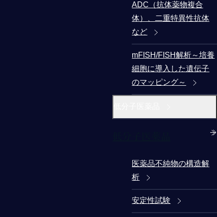
ADC（抗体薬物複合
体）、二重特異性抗体
など
mFISH/FISH解析～培養
細胞に導入した遺伝子
のマッピング～
低分子医薬品
低分子医薬品
医薬品不純物の構造解
析
安定性試験