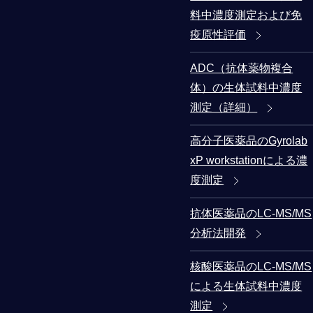
料中濃度測定および免
疫原性評価
ADC（抗体薬物複合
体）の生体試料中濃度
測定（詳細）
高分子医薬品のGyrolab
xP workstationによる濃
度測定
抗体医薬品のLC-MS/MS
分析法開発
核酸医薬品のLC-MS/MS
による生体試料中濃度
測定