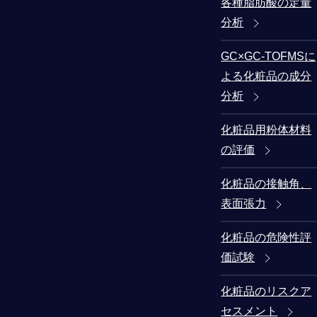
各種脂肪酸の定量
分析
GC×GC-TOFMSに
よる化粧品の成分
分析
化粧品用粉体材料
の評価
化粧品の接触角、
表面張力
化粧品の危険性評
価試験
化粧品のリスクア
セスメント