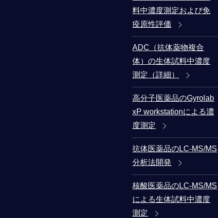
料中濃度測定および免
疫原性評価
ADC（抗体薬物複合
体）の生体試料中濃度
測定（詳細）
高分子医薬品のGyrolab
xP workstationによる濃
度測定
抗体医薬品のLC-MS/MS
分析法開発
核酸医薬品のLC-MS/MS
による生体試料中濃度
測定