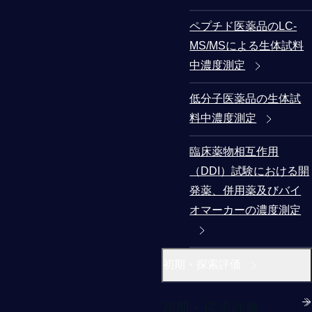
ペプチド医薬品のLC-
MS/MSによる生体試料
中濃度測定
低分子医薬品の生体試
料中濃度測定
臨床薬物相互作用
（DDI）試験における開
発薬、併用薬及びバイ
オマーカーの濃度測定
初期・探索評価
初期・探索評価