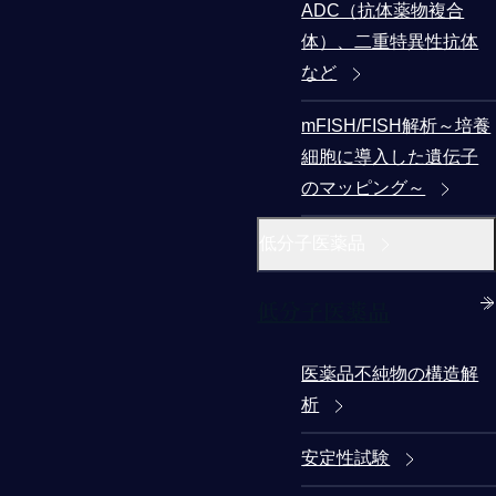
ADC（抗体薬物複合
体）、二重特異性抗体
など
mFISH/FISH解析～培養
細胞に導入した遺伝子
のマッピング～
低分子医薬品
低分子医薬品
医薬品不純物の構造解
析
安定性試験