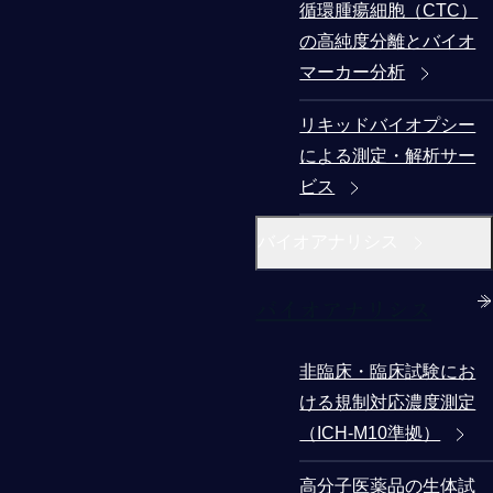
循環腫瘍細胞（CTC）
の高純度分離とバイオ
マーカー分析
リキッドバイオプシー
による測定・解析サー
ビス
バイオアナリシス
バイオアナリシス
非臨床・臨床試験にお
ける規制対応濃度測定
（ICH-M10準拠）
高分子医薬品の生体試