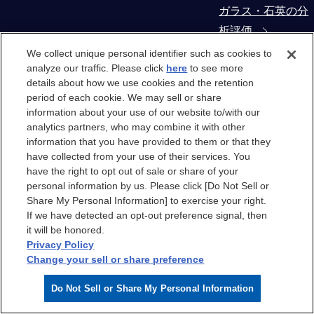
ガラス・石英の分
析評価
We collect unique personal identifier such as cookies to
コンタミネーショ
analyze our traffic. Please click
here
to see more
details about how we use cookies and the retention
ン・異物解析
period of each cookie. We may sell or share
information about your use of our website to/with our
製造装置部材から
analytics partners, who may combine it with other
の抽出物・溶出物
information that you have provided to them or that they
have collected from your use of their services. You
評価
have the right to opt out of sale or share of your
personal information by us. Please click [Do Not Sell or
クリーンルーム
Share My Personal Information] to exercise your right.
If we have detected an opt-out preference signal, then
it will be honored.
クリーンルーム
Privacy Policy
Change your sell or share preference
クリーンルームエ
Do Not Sell or Share My Personal Information
アのケミカル汚染
分析