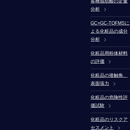
各種脂肪酸の定量
分析
GC×GC-TOFMSに
よる化粧品の成分
分析
化粧品用粉体材料
の評価
化粧品の接触角、
表面張力
化粧品の危険性評
価試験
化粧品のリスクア
セスメント